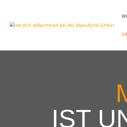
W
A
IST U